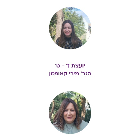
ואמנם שוב תשוב, ורוח ישראל סבא תקום לתחיה
מתוך ליבן של בנות ישראל כשרות"
אנו מקווים מייחלים כי בכל מקום אליו נגיע ובו נהיה,
נדע למלא את השליחות הגדולה הזו, כל אחד ואחת
מאתנו, לפי אורו המיוחד, לפי נשמתו המיוחדת ולפי
שליחותו המיוחדת . ויקוימו בנו דברי חז"ל במסכת יומא
יועצת ז' - ט'
על הפסוק "ואהבת את ה' אלקיך", "שיהא שם שמים
הגב' מירי קאופמן
מתאהב על ידך, שיהא קורא ושונה ומשמש תלמידי
חכמים, ויהא משאו ומתנו בנחת עם הבריות, מה
הבריות אומרות עליו? אשרי אביו שלמדו תורה, אשרי
רבו שלמדו תורה, פלוני שלמד תורה ראו כמה נאים
דרכיו כמה מתוקנים מעשיו, עליו הכתוב אומר ויאמר לי
עבדי אתה ישראל אשר בך אתפאר".