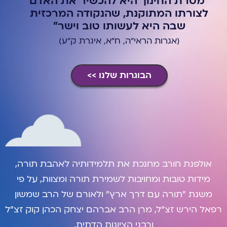
"מטרת החינוך היא להכשיר את האדם
לצורתו המתוקנת, שהנקודה המרכזית
שבה היא לעשותו טוב וישר"
(אגרות הראי"ה, ח"א, איגרת ק"ע)
הבוגרות שלנו >>
אולפנת חורב מחנכת את תלמידותיה לאהבת תורה,
מידות טובות ומחויבות לשמירת תורה ומצוות, על פי
משנת "תורה עם דרך ארץ" ולאורם של הרב שמשון
רפאל הירש זצ"ל, מרן הרב אברהם יצחק הכהן קוק זצ"ל
ורבני הציונות הדתית.