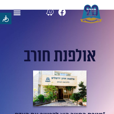
אולפנת חורב