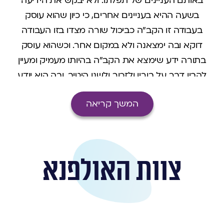
באותם העניינים של תפלתו. ולא יבקש את הידיעה
בשעה ההיא בעניינים אחרים, כי כיון שהוא עוסק
בעבודה זו הקב"ה כביכול שורה מצדו בזו העבודה
דוקא ובה ימצאנה ולא במקום אחר. וכשהוא עוסק
בתורה ידע שימצא את הקב"ה בהיותו מעמיק ומעיין
להבין דבר על בוריו ולזכור ולשנן היטיב, ובה הוא יודע
אותו יתברך בתורתו ולא באופן אחר, כי בשעה זו הוא
המשך קריאה
מתגלה בעבודה זו. וכן בהיותו עסוק בגמילות חסדים
להיטיב לחברו, אז יבקש את הקב"ה רק בהעמקת עצה
איך להיטיב לו טובה גדולה הגונה וקימת. וכן בכל
הדברים שעושה הרי באמת אין דבר בעולם שאינו
צוות האולפנא
לכבודו יתברך, ע"כ כל מה שעושה יהיה הכל דברי
מצוותו ורצונו, ויבקש בהם את שמו יתברך,כשישתדל
בכל שכלו וכוחותיו לעשות את מה שהוא עושה בתכלית
השלמות בכל צדדי השלמות, ונמצא שהוא יודע את