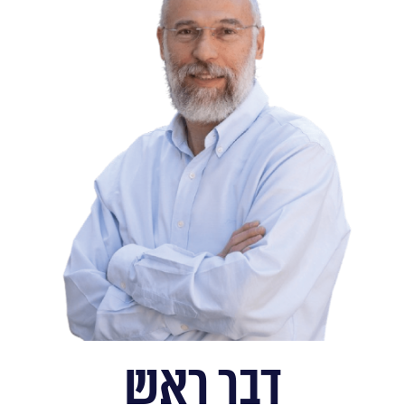
בוגרות האולפנא לאלפיהן פזורות בכל קצות ארצנו, בונות
בתים של תורה, תורמות לתקומת עם ישראל במדינתו,
ומהוות מקור נחת וגאווה לכולנו. יחד נמשיך מסורת
נפלאה זו, ונזכה להיות חוליה נוספת במוסדות "חורב".
האולפנא קרויה על שם הגב' חנה ויינגרטן הי"ד, אשר
נספתה בשואה והונצחה על ידי בנה הרב דוד ויינגרטן ז"ל
ותבלח"ט שושנה רעייתו, בתרומה משמעותית, אשר
אפשרה את מעבר האולפנא למשכנה החדש.
דבר ראש