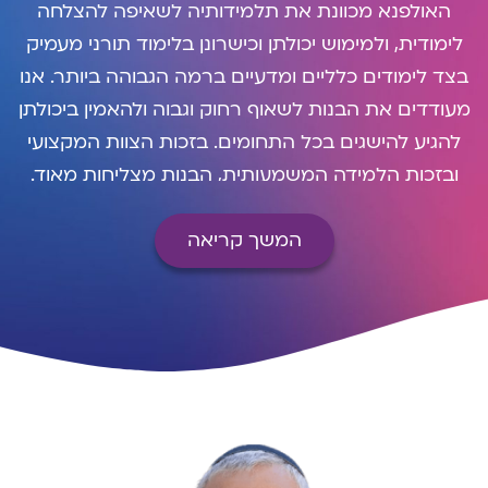
האולפנא מכוונת את תלמידותיה לשאיפה להצלחה
לימודית, ולמימוש יכולתן וכישרונן בלימוד תורני מעמיק
בצד לימודים כלליים ומדעיים ברמה הגבוהה ביותר. אנו
מעודדים את הבנות לשאוף רחוק וגבוה ולהאמין ביכולתן
להגיע להישגים בכל התחומים. בזכות הצוות המקצועי
ובזכות הלמידה המשמעותית, הבנות מצליחות מאוד.
נתוני ההצטיינות של בנות האולפנא במבחני הבגרות
המשך קריאה
גבוהים באופן יוצא דופן, ושמה של האולפנא הולך לפניה
לאורך השנים, כמקום של הצלחה.
כחלק מהחינוך לאהבת העם והארץ ומתוך מחויבות
לערכים של ערבות הדדית, רגישות חברתית, עשיה
חינוכית, ותרומה לשגשוגה של מדינת ישראל, מכוונת
האולפנא את בנותיה, ללימוד במדרשות ולתרום לעם
ישראל במסגרות השונות של השירות הלאומי.