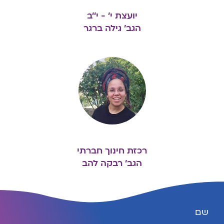
יועצת י' - י''ב
הגב' גילה ברגר
רכזת חינוך חברתי
הגב' רבקה להב
שם