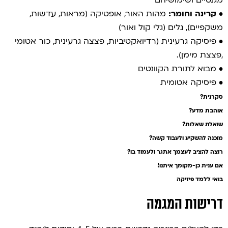
מגנטיים ושימושיהם
•
קרינה וחומר:
מהות האור, אופטיקה (מראות, עדשות,
משקפיים), גלים (גלי קול ואור)
• פיסיקה גרעינית (רדיואקטיביות, פצצה גרעינית, כור אטומי
,פצצת מימן).
• מבוא לתורת הקוונטים
• פיסיקה אטומית
סקרנית?
אוהבת מדע?
שואלת שאלות?
מוכנה להשקיע ולעבוד קשה?
רוצה להציב לעצמך אתגר ולעמוד בו?
אם ענית כן-מקומך איתנו!
בואי ללמד פיזיקה
דרישות המגמה