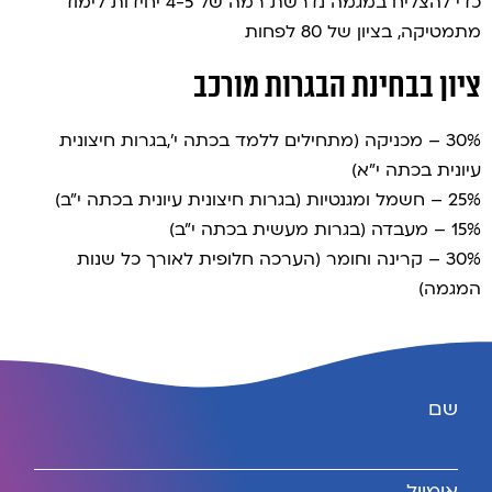
כדי להצליח במגמה נדרשת רמה של 4-5 יחידות לימוד
מתמטיקה, בציון של 80 לפחות
ציון בבחינת הבגרות מורכב
30% – מכניקה (מתחילים ללמד בכתה י',בגרות חיצונית
עיונית בכתה י"א)
25% – חשמל ומגנטיות (בגרות חיצונית עיונית בכתה י"ב)
15% – מעבדה (בגרות מעשית בכתה י"ב)
30% – קרינה וחומר (הערכה חלופית לאורך כל שנות
המגמה)
שם
אימייל