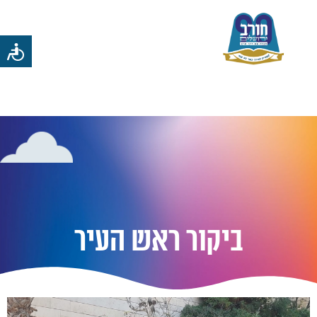
יריד חסד והתרמת
שיער-לע"נ יותם חיים,
יוסף מלאכי גדליה, אלקנה
נוילנדר ולירון שניר הי"ד.
ביקור ראש העיר